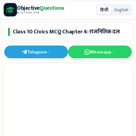
Skip
Objective
Questions
हिन्दी
English
to
MCQ STUDY HUB
content
Class 10 Civics MCQ Chapter 4: राजनितिक दल
Telegram
Whatsapp
→
→