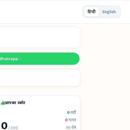
हिन्दी
English
Whatsapp
→
आपका स्कोर
0
सही
0
0
गलत
30
शेष
/ 300