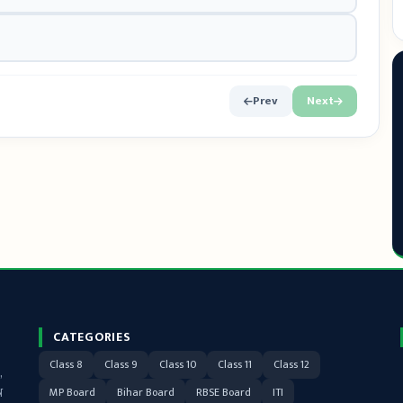
Prev
Next
CATEGORIES
Class 8
Class 9
Class 10
Class 11
Class 12
,
न
MP Board
Bihar Board
RBSE Board
ITI