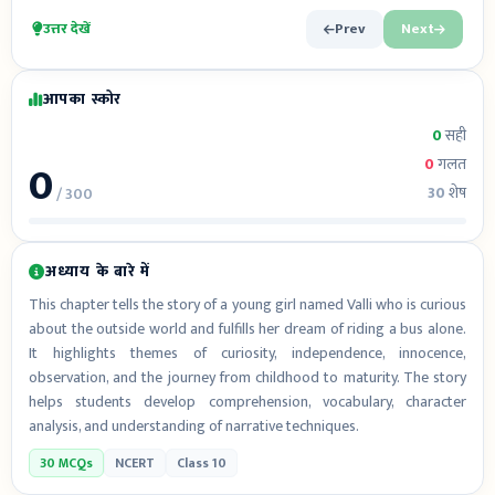
उत्तर देखें
Prev
Next
आपका स्कोर
0
सही
0
0
गलत
30
शेष
/ 300
अध्याय के बारे में
This chapter tells the story of a young girl named Valli who is curious
about the outside world and fulfills her dream of riding a bus alone.
It highlights themes of curiosity, independence, innocence,
observation, and the journey from childhood to maturity. The story
helps students develop comprehension, vocabulary, character
analysis, and understanding of narrative techniques.
30 MCQs
NCERT
Class 10