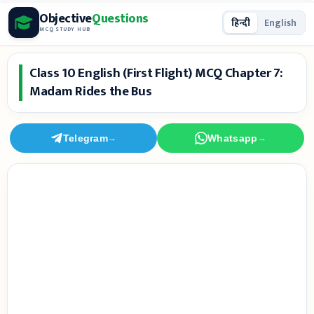
Skip
Objective
Questions
हिन्दी
English
to
MCQ STUDY HUB
content
Class 10 English (First Flight) MCQ Chapter 7:
Madam Rides the Bus
Telegram
Whatsapp
→
→