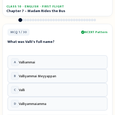
CLASS 10 · ENGLISH · FIRST FLIGHT
Chapter 7 – Madam Rides the Bus
MCQ 1 / 30
NCERT Pattern
What was Valli's full name?
A
Valliammai
B
Valliyammai Meyyappan
C
Valli
D
Valliyammaiamma