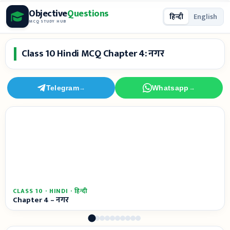
Skip
Objective
Questions
हिन्दी
English
to
MCQ STUDY HUB
content
Class 10 Hindi MCQ Chapter 4: नगर
Telegram
Whatsapp
→
→
CLASS 10 · HINDI · हिन्दी
Chapter 4 – नगर