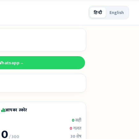
हिन्दी
English
Whatsapp
→
आपका स्कोर
0
सही
0
0
गलत
30
शेष
/ 300