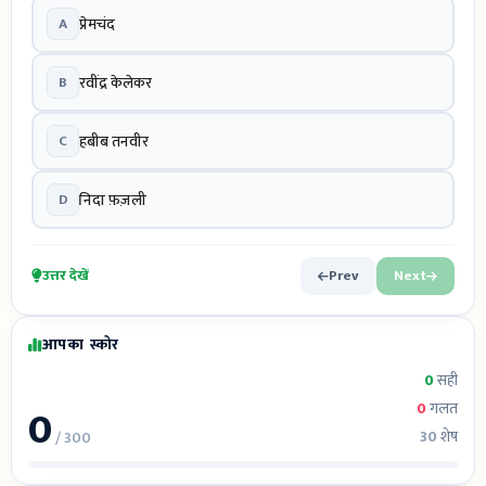
A
प्रेमचंद
B
रवींद्र केलेकर
C
हबीब तनवीर
D
निदा फ़ज़ली
उत्तर देखें
Prev
Next
आपका स्कोर
0
सही
0
0
गलत
30
शेष
/ 300