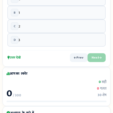
B
1
C
2
D
3
उत्तर देखें
Prev
Next
आपका स्कोर
0
सही
0
0
गलत
30
शेष
/ 300
अध्याय के बारे में