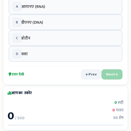
A
आरएनए (RNA)
B
डीएनए (DNA)
C
प्रोटीन
D
वसा
उत्तर देखें
Prev
Next
आपका स्कोर
0
सही
0
0
गलत
30
शेष
/ 300