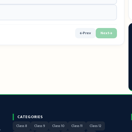
Prev
Next
CATEGORIES
Class 8
Class 9
Class 10
Class 11
Class 12
,