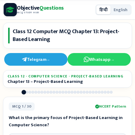
Skip
Objective
Questions
हिन्दी
English
to
MCQ STUDY HUB
content
Class 12 Computer MCQ Chapter 13: Project-
Based Learning
Telegram
Whatsapp
→
→
CLASS 12 · COMPUTER SCIENCE · PROJECT-BASED LEARNING
Chapter 13 – Project-Based Learning
MCQ 1 / 30
NCERT Pattern
What is the primary focus of Project-Based Learning in
Computer Science?