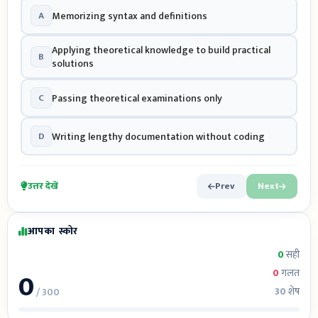
A
Memorizing syntax and definitions
Applying theoretical knowledge to build practical
B
solutions
C
Passing theoretical examinations only
D
Writing lengthy documentation without coding
उत्तर देखें
Prev
Next
आपका स्कोर
0
सही
0
0
गलत
30
शेष
/ 300