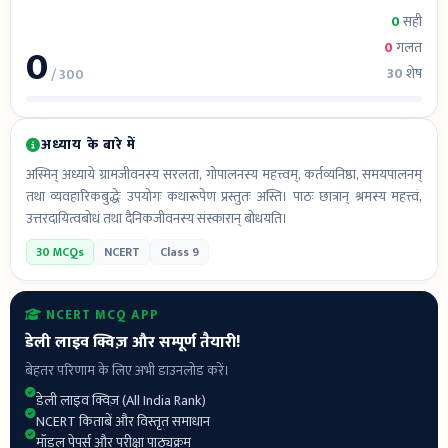
0
सही
0
0
गलत
30
शेष
/ 300
अध्याय के बारे में
अस्मिन् अध्याये ग्रामजीवनस्य सरलता, गोपालनस्य महत्त्वम्, कर्तव्यनिष्ठा, समयपालनम्
तथा व्यवहारिकबुद्धेः उपयोगः कथारूपेण प्रस्तुतः अस्ति। पाठः छात्रान् श्रमस्य महत्त्वं,
उत्तरदायित्वबोधं तथा दैनिकजीवनस्य संस्कारान् बोधयति।
30 MCQs
NCERT
Class 9
NCERT MCQ APP
डेली लाइव क्विज़ और सम्पूर्ण तैयारी!
बेहतर परिणाम के लिए अभी डाउनलोड करें।
डेली लाइव क्विज़ (All India Rank)
NCERT किताबें और विस्तृत समाधान
मॉडल पेपर्स और परीक्षा पाठ्यक्रम