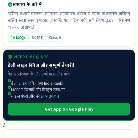
अध्याय के बारे में
अस्मिन् अध्याये प्रयत्नस्य, साहसस्य, सहयोगस्य, धैर्यस्य च महत्त्वं कथारूपेण वर्णितम्
अस्ति। छात्राः अस्मात् पाठात् ज्ञास्यन्ति यत् कठिनकार्येषु अपि धैर्येण, बुद्ध्या, परिश्रमेण
च सफलता प्राप्यते।
10 MCQs
NCERT
Class 9
NCERT MCQ APP
डेली लाइव क्विज़ और सम्पूर्ण तैयारी!
बेहतर परिणाम के लिए अभी डाउनलोड करें।
डेली लाइव क्विज़ (All India Rank)
NCERT किताबें और विस्तृत समाधान
मॉडल पेपर्स और परीक्षा पाठ्यक्रम
Get App on Google Play
/