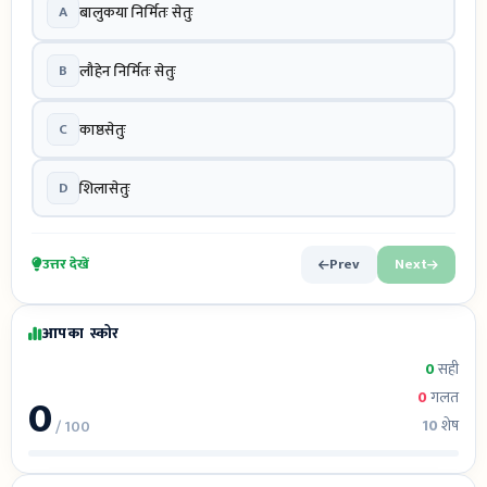
A
बालुकया निर्मितः सेतुः
B
लौहेन निर्मितः सेतुः
C
काष्ठसेतुः
D
शिलासेतुः
उत्तर देखें
Prev
Next
आपका स्कोर
0
सही
0
0
गलत
10
शेष
/ 100