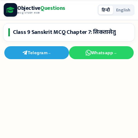
Skip
Objective
Questions
हिन्दी
English
to
MCQ STUDY HUB
content
Class 9 Sanskrit MCQ Chapter 7: सिकतासेतु
Telegram
Whatsapp
→
→