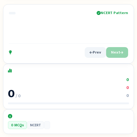
NCERT Pattern
Prev
Next
0
0
0
0
/ 0
0 MCQs
NCERT