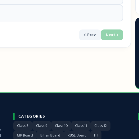
Prev
Next
CATEGORIES
Class 8
Class 9
Class 10
Class 11
Class 12
,
न
MP Board
Bihar Board
RBSE Board
ITI