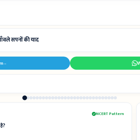
ँवले सपनों की याद
am
→
NCERT Pattern
ैं?