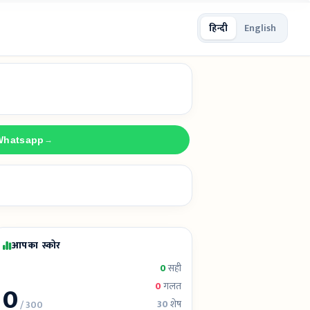
हिन्दी
English
Whatsapp
→
आपका स्कोर
0
सही
0
0
गलत
30
शेष
/ 300