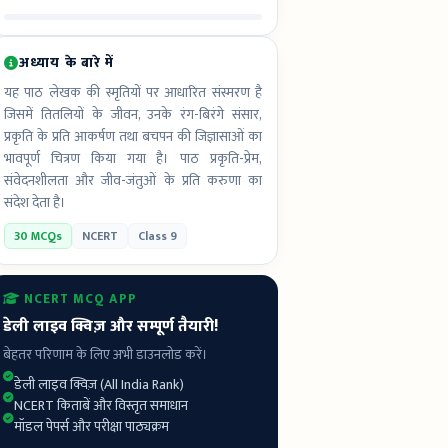
अध्याय के बारे में
यह पाठ लेखक की स्मृतियों पर आधारित संस्मरण है
जिसमें तितलियों के जीवन, उनके रंग-बिरंगे संसार,
प्रकृति के प्रति आकर्षण तथा बचपन की जिज्ञासाओं का
भावपूर्ण चित्रण किया गया है। पाठ प्रकृति-प्रेम,
संवेदनशीलता और जीव-जंतुओं के प्रति करुणा का
संदेश देता है।
30 MCQs
NCERT
Class 9
NCERT MCQ APP
डेली लाइव क्विज़ और सम्पूर्ण तैयारी!
बेहतर परिणाम के लिए अभी डाउनलोड करें।
डेली लाइव क्विज़ (All India Rank)
NCERT किताबें और विस्तृत समाधान
मॉडल पेपर्स और परीक्षा पाठ्यक्रम