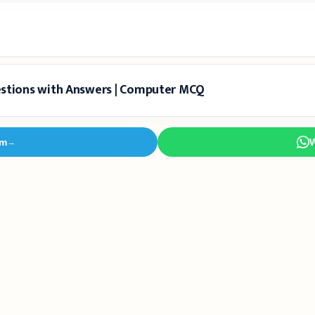
tions with Answers | Computer MCQ
am
→