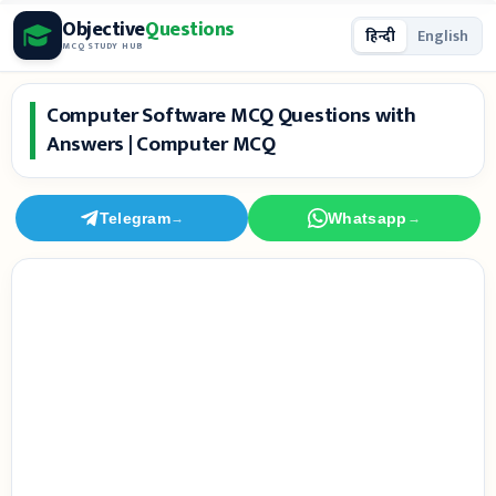
Skip
Objective
Questions
हिन्दी
English
to
MCQ STUDY HUB
content
Computer Software MCQ Questions with
Answers | Computer MCQ
Telegram
Whatsapp
→
→