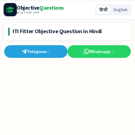
Skip
Objective
Questions
हिन्दी
English
to
MCQ STUDY HUB
content
ITI Fitter Objective Question in Hindi
Telegram
Whatsapp
→
→