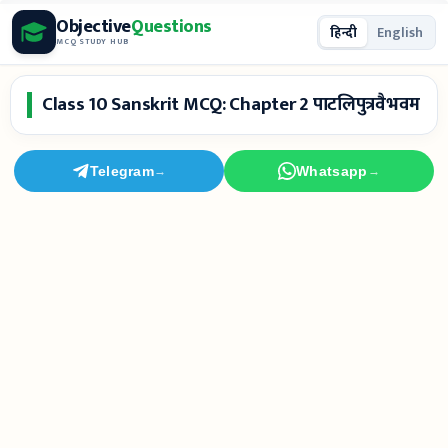
Skip
Objective
Questions
हिन्दी
English
to
MCQ STUDY HUB
content
Class 10 Sanskrit MCQ: Chapter 2 पाटलिपुत्रवैभवम
Telegram
Whatsapp
→
→