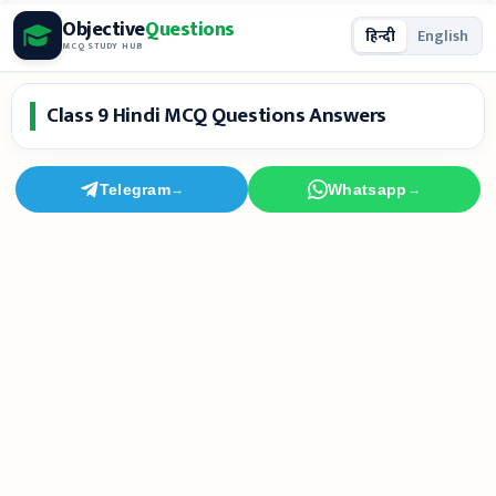
Skip
Objective
Questions
हिन्दी
English
to
MCQ STUDY HUB
content
Class 9 Hindi MCQ Questions Answers
Telegram
Whatsapp
→
→