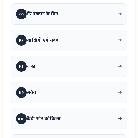
➔
मेरे बचपन के दिन
G6
➔
साखियाँ एवं सबद
K7
➔
वाख
K8
➔
सवैये
K9
➔
कैदी और कोकिला
K10