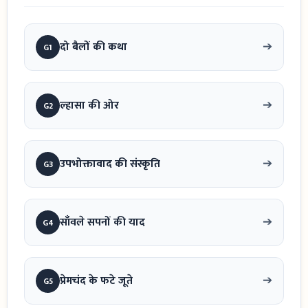
➔
दो बैलों की कथा
G1
➔
ल्हासा की ओर
G2
➔
उपभोक्तावाद की संस्कृति
G3
➔
साँवले सपनों की याद
G4
➔
प्रेमचंद के फटे जूते
G5