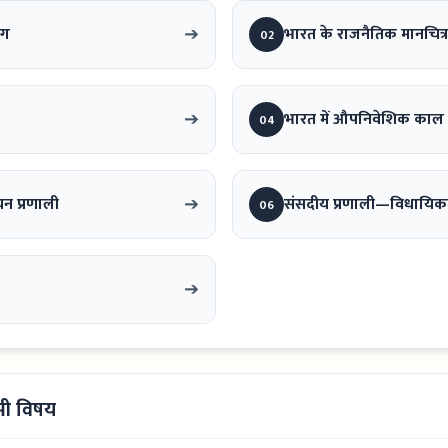
➔
ोग
भारत के राजनैतिक मानचित्र क
02
➔
भारत में औपनिवेशिक काल
04
➔
न प्रणाली
संसदीय प्रणाली—विधायिक
06
➔
सभी विषय