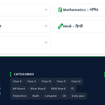
➔
Mathematics – गणित
➔
न
Hindi – हिन्दी
➔
CATEGORIES
Class 8
Class 9
Class 10
Class 11
Class 12
,
न
MP Board
Bihar Board
RBSE Board
ITI
ी
Polytechnic
Math
Computer
GK
Daily Quiz