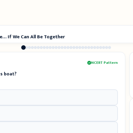
ie… If We Can All Be Together
NCERT Pattern
's boat?