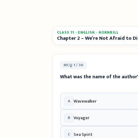
CLASS 11 · ENGLISH · HORNBILL
Chapter 2 – We’re Not Afraid to D
MCQ 1 / 30
What was the name of the author
A
Wavewalker
B
Voyager
C
Sea Spirit