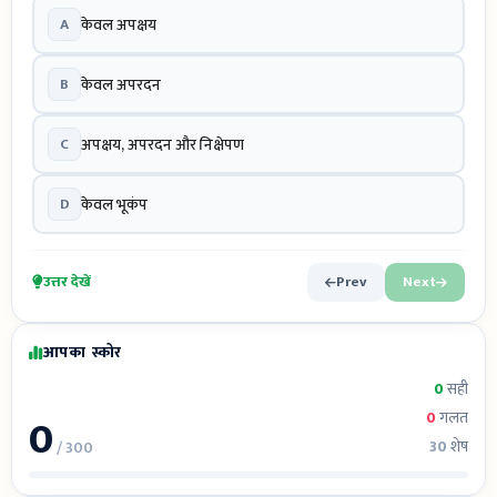
A
केवल अपक्षय
B
केवल अपरदन
C
अपक्षय, अपरदन और निक्षेपण
D
केवल भूकंप
उत्तर देखें
Prev
Next
आपका स्कोर
0
सही
0
0
गलत
30
शेष
/ 300