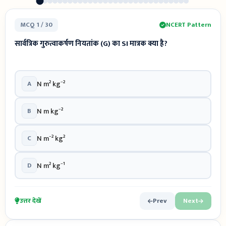
MCQ 1 / 30
NCERT Pattern
सार्वत्रिक गुरुत्वाकर्षण नियतांक (G) का SI मात्रक क्या है?
A
N m² kg⁻²
B
N m kg⁻²
C
N m⁻² kg²
D
N m² kg⁻¹
उत्तर देखें
Prev
Next