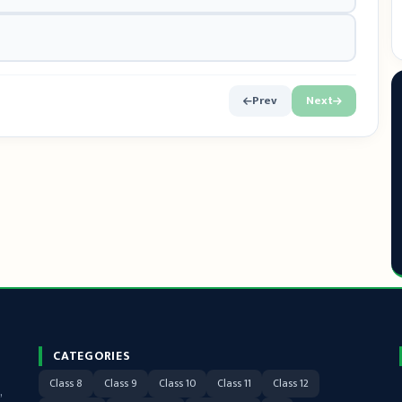
Prev
Next
CATEGORIES
Class 8
Class 9
Class 10
Class 11
Class 12
,