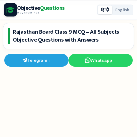
Skip
Objective
Questions
हिन्दी
English
to
MCQ STUDY HUB
content
Rajasthan Board Class 9 MCQ – All Subjects
Objective Questions with Answers
Telegram
Whatsapp
→
→