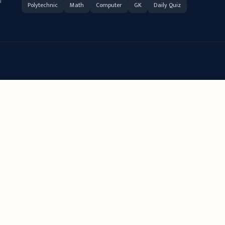
ी
Polytechnic
Math
Computer
GK
Daily Quiz