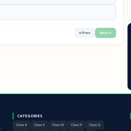
Prev
Next
CATEGORIES
Class 8
Class 9
Class 10
Class 11
Class 12
,