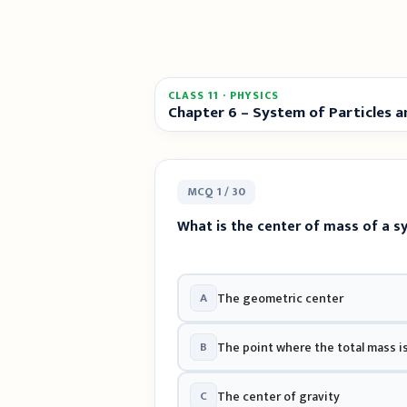
CLASS 11 · PHYSICS
Chapter 6 – System of Particles 
MCQ 1 / 30
What is the center of mass of a s
A
The geometric center
B
The point where the total mass 
C
The center of gravity