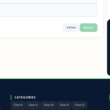
Prev
Next
CATEGORIES
Class 8
Class 9
Class 10
Class 11
Class 12
,